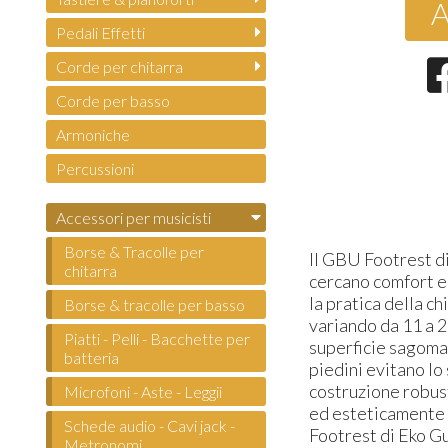
A
Pedali Effetti
Corde per chitarra
Corde per basso
Armoniche
Percussioni
Accessori per musicisti
Borse & Tracolle per
Il GBU Footrest di
chitarra
cercano comfort e
la pratica della ch
Borse & tracolle per basso
variando da 11 a 2
Piatti - Pelli - Bacchette per
superficie sagomat
batteria
piedini evitano lo
costruzione robus
Microfoni - Aste - Leggii
ed esteticamente g
Schede audio - Cavi jack -
Footrest di Eko Gu
Metronomi