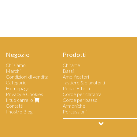
Negozio
Prodotti
Chi siamo
Chitarre
Marchi
Bassi
Condizioni di vendita
Amplificatori
Categorie
Tastiere & pianoforti
Homepage
Pedali Effetti
Privacy e Cookies
Corde per chitarra
Il tuo carrello
Corde per basso
Contatti
Armoniche
il nostro Blog
Percussioni
Accessori per musicisti
Borse & Tracolle per chitarra
Borse & tracolle per basso
Piatti - Pelli - Bacchette per batteri