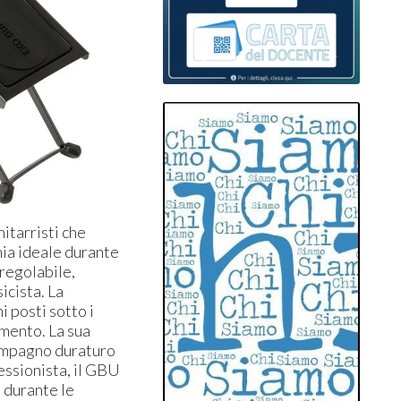
itarristi che
mia ideale durante
 regolabile,
icista. La
 posti sotto i
imento. La sua
compagno duraturo
essionista, il GBU
 durante le