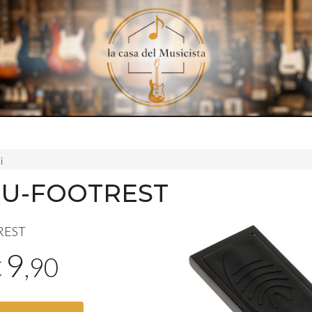
i
BU-FOOTREST
REST
9
,90
€