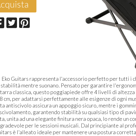
cquista
 Eko Guitars rappresenta l'accessorio perfetto per tutti i ch
 stabilità mentre suonano. Pensato per garantire l'ergono
itarra classica, questo poggiapiede offre 4 livelli di altezza
8 cm, per adattarsi perfettamente alle esigenze di ogni mus
a antiscivolo assicura un appoggio sicuro, mentre i gommini
 scivolamento, garantendo stabilità su qualsiasi tipo di pav
ta, unita ad una elegante finitura nera opaca, lo rende un 
radevole per le sessioni musicali. Dal principiante al prof
itars è l'alleato ideale per mantenere una postura corretta