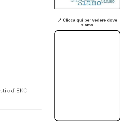
📍 Clicca qui per vedere dove
siamo
sti
o di
EKO