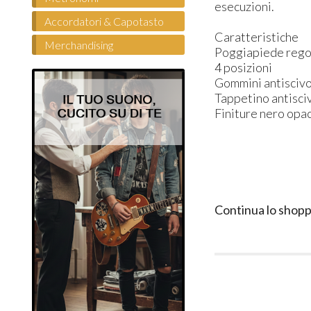
esecuzioni.
Accordatori & Capotasto
Caratteristiche
Merchandising
Poggiapiede rego
4 posizioni
Gommini antisciv
Tappetino antisc
Finiture nero opa
Continua lo shopp