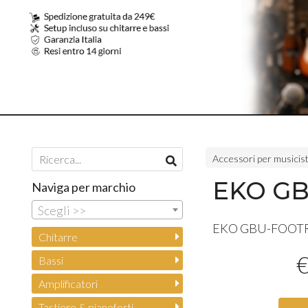
Accessori per musicist
EKO G
Naviga per marchio
Scegli >>
EKO
GBU
-
FOOT
Chitarre
Bassi
Amplificatori
Tastiere & pianoforti