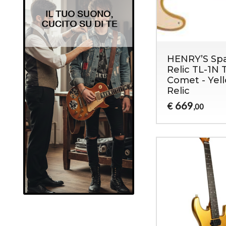
HENRY’S Spa
Relic TL-1N 
Comet - Yel
Relic
669
€
,00