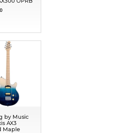
KX300 OPRB
00
ng by Music
is AX3
d Maple