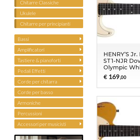
Chitarre Classiche
Ukulele
Chitarre per principianti
Bassi
Amplificatori
HENRY’S Jr. B
Tastiere & pianoforti
ST1-NJR Dov
Olympic Wh
Pedali Effetti
169
€
,00
Corde per chitarra
Corde per basso
Armoniche
Percussioni
Accessori per musicisti