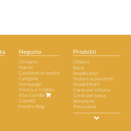
ta
Negozio
Prodotti
Chi siamo
Chitarre
Marchi
Chitarre Elettriche
Bassi
Condizioni di vendita
Chitarre Acustiche
Amplificatori
Categorie
Chitarre Classiche
Tastiere & pianoforti
Homepage
Ukulele
Pedali Effetti
Privacy e Cookies
Chitarre per principianti
Corde per chitarra
Il tuo carrello
Corde per basso
Contatti
Armoniche
il nostro Blog
Percussioni
Accessori per musicisti