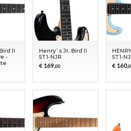
ird II
Henry`s Jr. Bird II
HENRY’S
e -
ST1-NJR
ST1-NJ
ite
169
160
€
€
,00
,