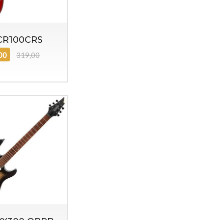
CR100CRS
,00
319,00