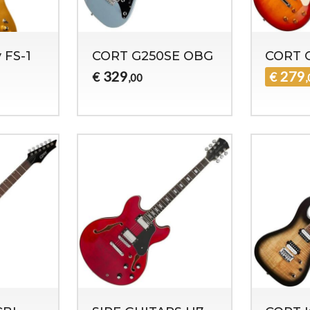
 FS-1
CORT G250SE OBG
CORT 
329
279
€
€
,00