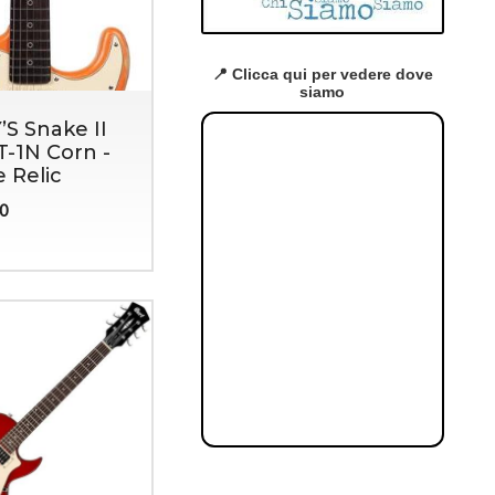
📍 Clicca qui per vedere dove
siamo
S Snake II
T-1N Corn -
 Relic
00