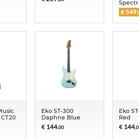
Spect
549
€
Music
Eko ST-300
Eko ST
 CT20
Daphne Blue
Red
144
144
€
€
,00
,