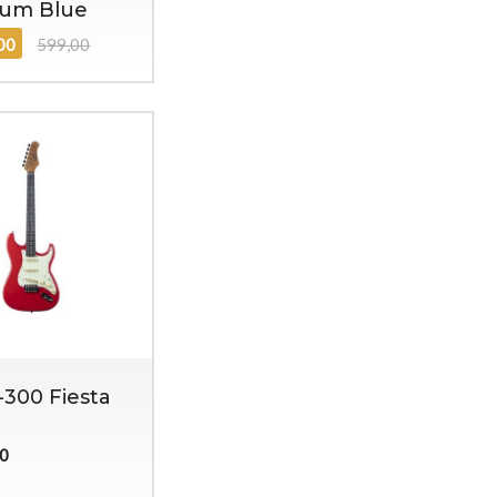
rum Blue
,00
599,00
-300 Fiesta
00