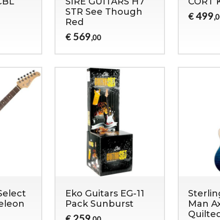
CBL
SIRE GUITARS H7
CORT 
STR See Though
499
€
,
Red
569
€
,00
Select
Eko Guitars EG-11
Sterli
eleon
Pack Sunburst
Man Ax
Quilte
259
€
,00