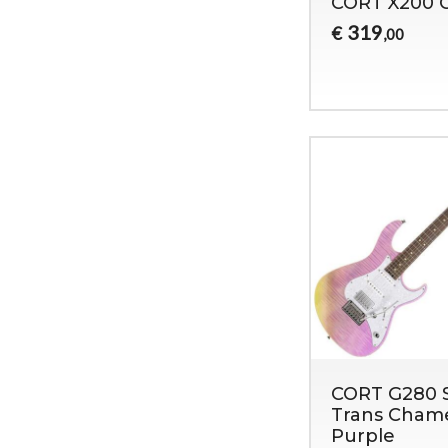
CORT X200 
319
€
,00
CORT G280 
Trans Cham
Purple