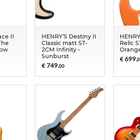
ce II
HENRY’S Destiny II
HENRY’
The
Classic matt ST-
Relic S
low
2CM Infinity -
Orange
Sunburst
699
€
,
749
€
,00