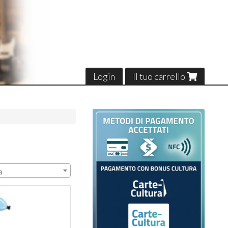
Login
Il tuo carrello
a