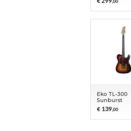
299
€
,00
Eko TL-300
Sunburst
139
€
,00