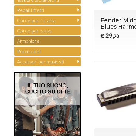
Pedali Effetti
Fender Midn
Corde per chitarra
Blues Harm
Corde per basso
29
€
,90
Armoniche
Percussioni
Accessori per musicisti