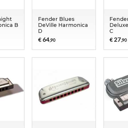
ight
Fender Blues
Fender
onica B
DeVille Harmonica
Delux
D
C
64
27
€
€
,90
,90