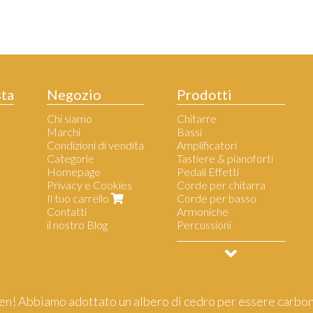
sta
Negozio
Prodotti
Chi siamo
Chitarre
Marchi
Bassi
Condizioni di vendita
Amplificatori
Categorie
Tastiere & pianoforti
Homepage
Pedali Effetti
Privacy e Cookies
Corde per chitarra
Il tuo carrello
Corde per basso
Contatti
Armoniche
il nostro Blog
Percussioni
Accessori per musicisti
n! Abbiamo adottato un albero di cedro per essere carbon