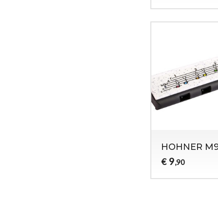
HOHNER M9
9
€
,90