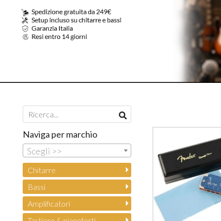
Naviga per marchio
Scegli >>
Chitarre
Bassi
Amplificatori
Tastiere & pianoforti