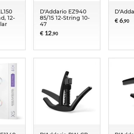
XL150
D'Addario EZ940
D'Add
d, 12-
85/15 12-String 10-
6
€
,90
lar
47
12
€
,90