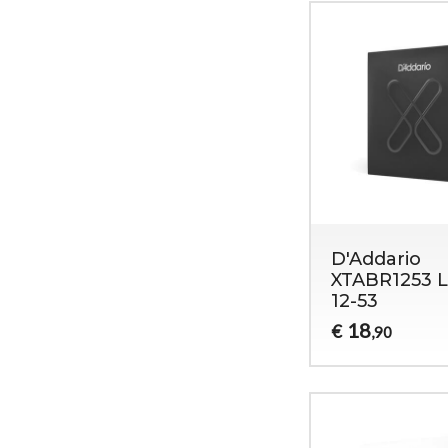
D'Addario
XTABR1253 L
12-53
18
€
,90