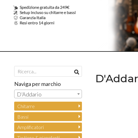
D'Addar
Naviga per marchio
D'Addario
Chitarre
Bassi
Amplificatori
Tastiere & pianoforti