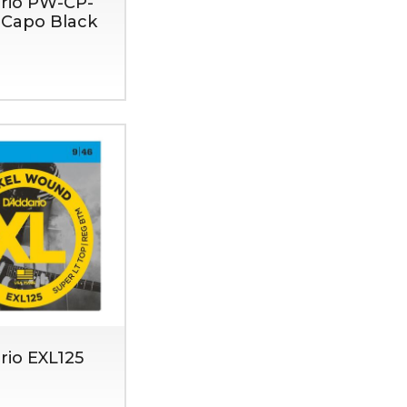
rio PW-CP-
 Capo Black
rio EXL125