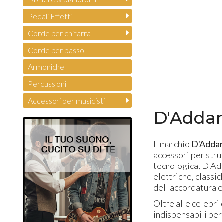
Pedali Effetti
Corde per chitarra
Corde per basso
Armoniche
Percussioni
Accessori per musicisti
D'Addar
Il marchio
D'Addar
accessori per stru
tecnologica, D'Add
elettriche, classi
dell'accordatura 
Oltre alle celebri
indispensabili per