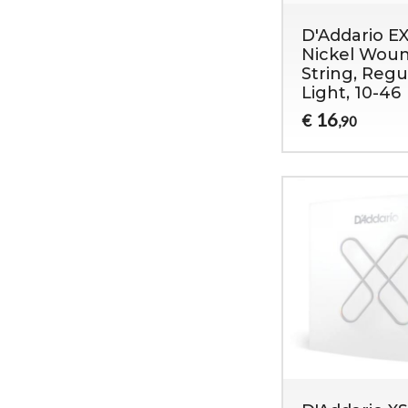
D'Addario E
Nickel Woun
String, Regu
Light, 10-46
16
€
,90