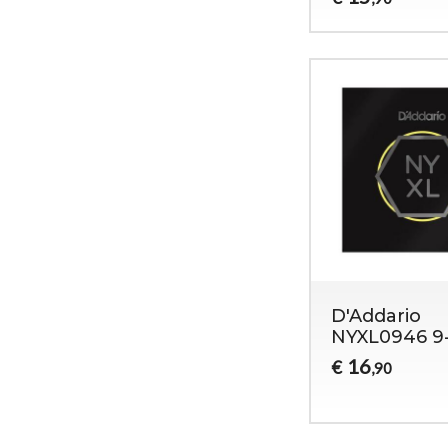
D'Addario
NYXL0946 9
16
€
,90