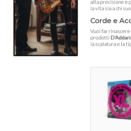
alta precisione e 
la vita sia a chi s
Corde e Ac
Vuoi far rinascere 
prodotti
D'Addari
la scalatura e la t