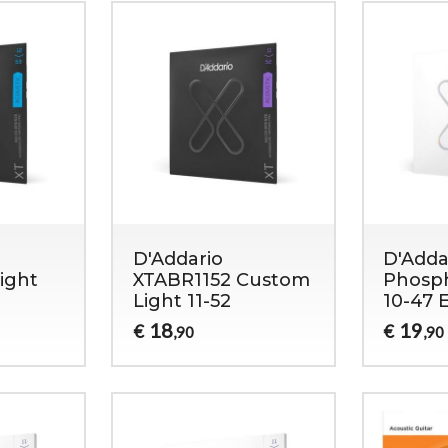
D'Addario
D'Adda
ight
XTABR1152 Custom
Phosp
Light 11-52
10-47 E
18
19
€
€
,90
,90