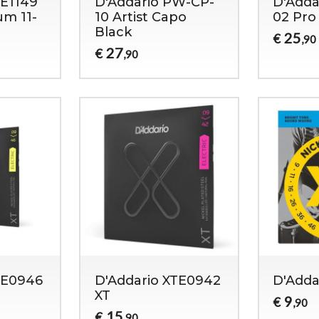
SE1149
D'Addario PW-CP-
D'Adda
um 11-
10 Artist Capo
02 Pro
Black
25
€
,90
27
€
,90
TE0946
D'Addario XTE0942
D'Adda
XT
9
€
,90
15
€
,90