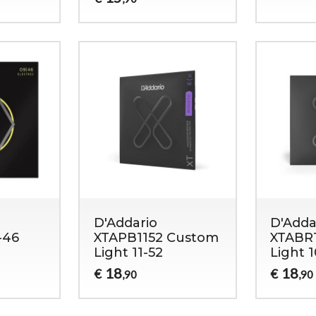
D'Addario
D'Adda
-46
XTAPB1152 Custom
XTABR1
Light 11-52
Light 
18
18
€
€
,90
,90