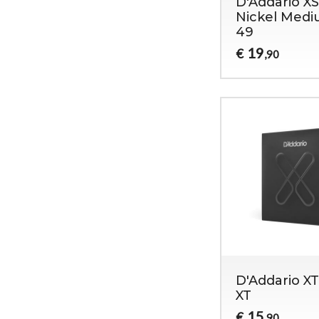
D'Addario X
Nickel Medi
49
19
€
,90
D'Addario X
XT
15
€
,90