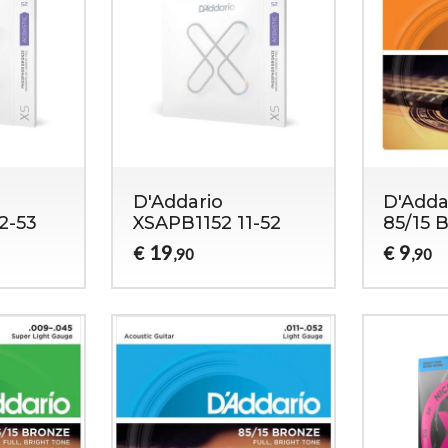
D'Addario
D'Adda
2-53
XSAPB1152 11-52
85/15 
19
9
€
€
,90
,90