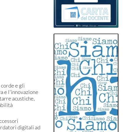
 corde e gli
va e l'innovazione
tarre acustiche,
bilità
accessori
rdatori digitali ad