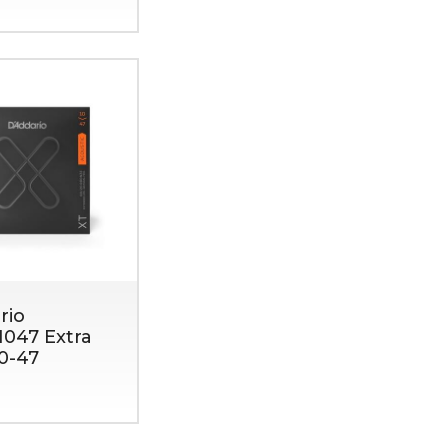
rio
047 Extra
10-47