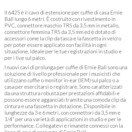
Il 6425 è il cavo di estensione per cuffie di casa Ernie
Ball lungo 6 metri. È costruito con rivestimento in
PVC, connettore maschio TRS da 3,5 mm in metallo,
connettore femmina TRS da 3,5 mm ed è dotato di
accessori come la clip da tasca e la fascetta in velcro
per poter essere applicato con facilità in ogni
situazione. Ideale per le tue registrazioni in studio e
per i live sul palco.
I nuovi cavi di prolunga per cuffie di Ernie Ball sono una
soluzione di livello professionale per i musicisti che
utilizzano cuffie o monitor in-ear (IEM) sul palco o a
casa per esercitarsi o registrare. Sono caratterizzati
da una struttura robusta per prestazioni affidabili e
possono essere agganciati tramite una comoda clip da
cintura e una fascetta in dotazione. Disponibile in
lunghezze da 3 e 6 metri, con connettori da 3,5 mm e
1/4" per una varietà di applicazioni in studio e per le
performance. Collegatevi e rimanete connessi con la
linea di cavi di prolunga di Ernie Ball.