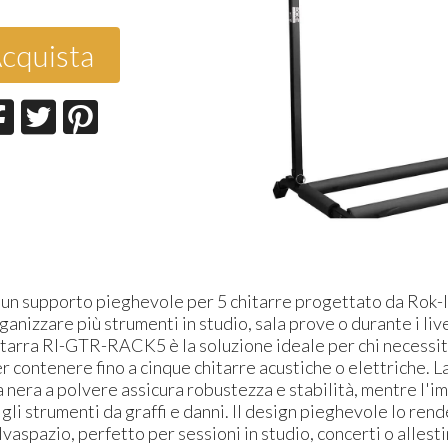
cquista
 supporto pieghevole per 5 chitarre progettato da Rok-It 
anizzare più strumenti in studio, sala prove o durante i live
itarra RI-GTR-RACK5 è la soluzione ideale per chi necessit
er contenere fino a cinque chitarre acustiche o elettriche. La
ra nera a polvere assicura robustezza e stabilità, mentre l'i
li strumenti da graffi e danni. Il design pieghevole lo ren
lvaspazio, perfetto per sessioni in studio, concerti o allest