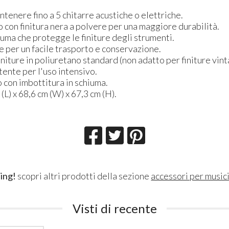
tenere fino a 5 chitarre acustiche o elettriche.
io con finitura nera a polvere per una maggiore durabilità.
iuma che protegge le finiture degli strumenti.
 per un facile trasporto e conservazione.
niture in poliuretano standard (non adatto per finiture vint
ente per l'uso intensivo.
 con imbottitura in schiuma.
(L) x 68,6 cm (W) x 67,3 cm (H).
ing!
scopri altri prodotti della sezione
accessori per musici
Visti di recente