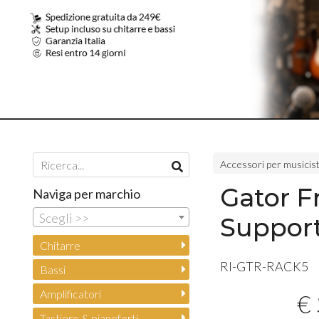
Accessori per musicist
Gator 
Naviga per marchio
Scegli >>
Support
Chitarre
RI-
GTR
-RACK5
Bassi
Amplificatori
€
Tastiere & pianoforti