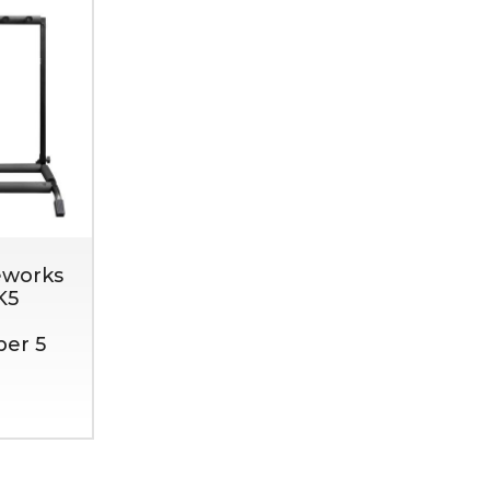
eworks
K5
per 5