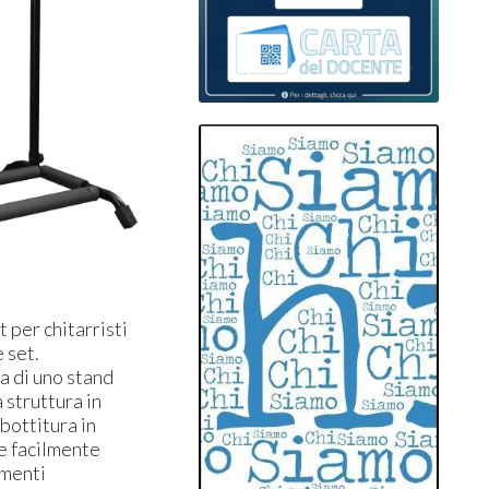
per chitarristi
 set.
a di uno stand
 struttura in
mbottitura in
de facilmente
imenti