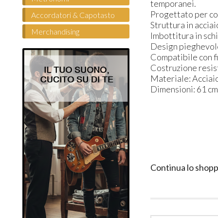
temporanei.
Progettato per con
Accordatori & Capotasto
Struttura in accia
Merchandising
Imbottitura in sch
Design pieghevole
Compatibile con fi
Costruzione resist
Materiale: Acciaio
Dimensioni: 61 cm 
Continua lo shopp