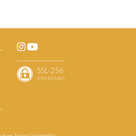
SSL-256
SITO SICURO
a
-free.
Scopri il progetto