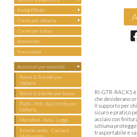
Pedali Effetti
A
Corde per chitarra
Corde per basso
Armoniche
Percussioni
Accessori per musicisti
Borse & Tracolle per
chitarra
RI-GTR-RACK5 è un
Borse & tracolle per basso
che desiderano org
Piatti - Pelli - Bacchette per
Il supporto per ch
batteria
sicuro e pratico p
acciaio con finitu
Microfoni - Aste - Leggii
schiuma protegge g
Schede audio - Cavi jack -
trasportabile e sa
Metronomi