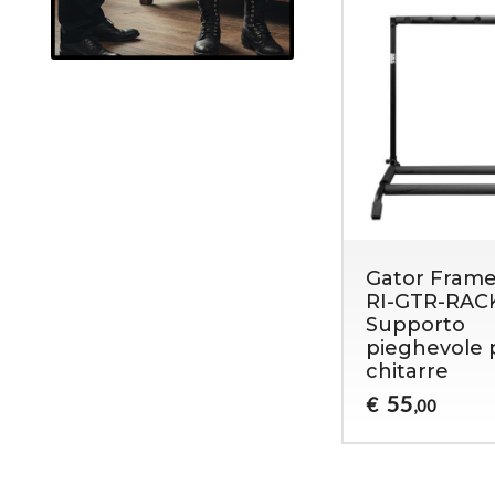
Gator Fram
RI-GTR-RAC
Supporto
pieghevole 
chitarre
55
€
,00