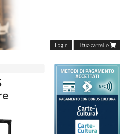
Login
Il tuo carrello
5
re