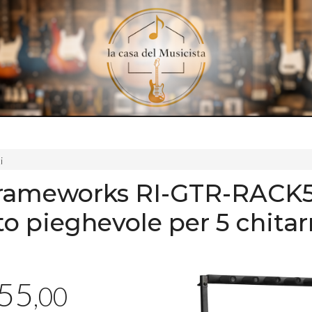
i
Frameworks RI-GTR-RACK
o pieghevole per 5 chitar
55
,00