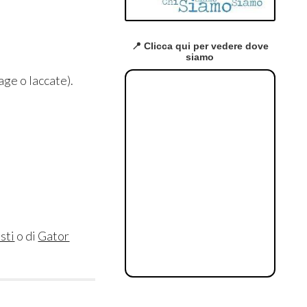
📍 Clicca qui per vedere dove
siamo
age o laccate).
sti
o di
Gator