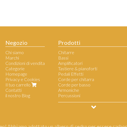
Negozio
Prodotti
Chi siamo
Chitarre
Marchi
Bassi
Condizioni di vendita
Amplificatori
Categorie
Tastiere & pianoforti
Homepage
Pedali Effetti
Privacy e Cookies
Corde per chitarra
Il tuo carrello
Corde per basso
Contatti
Armoniche
il nostro Blog
Percussioni
Accessori per musicisti
Borse & Tracolle per chitarra
Borse & tracolle per basso
Piatti - Pelli - Bacchette per batteri
Microfoni - Aste - Leggii
n! Abbiamo adottato un albero di cedro per essere carbon