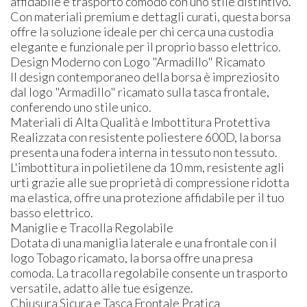
affidabile e trasporto comodo con uno stile distintivo.
Con materiali premium e dettagli curati, questa borsa
offre la soluzione ideale per chi cerca una custodia
elegante e funzionale per il proprio basso elettrico.
Design Moderno con Logo "Armadillo" Ricamato
Il design contemporaneo della borsa è impreziosito
dal logo "Armadillo" ricamato sulla tasca frontale,
conferendo uno stile unico.
Materiali di Alta Qualità e Imbottitura Protettiva
Realizzata con resistente poliestere 600D, la borsa
presenta una fodera interna in tessuto non tessuto.
L'imbottitura in polietilene da 10 mm, resistente agli
urti grazie alle sue proprietà di compressione ridotta
ma elastica, offre una protezione affidabile per il tuo
basso elettrico.
Maniglie e Tracolla Regolabile
Dotata di una maniglia laterale e una frontale con il
logo Tobago ricamato, la borsa offre una presa
comoda. La tracolla regolabile consente un trasporto
versatile, adatto alle tue esigenze.
Chiusura Sicura e Tasca Frontale Pratica