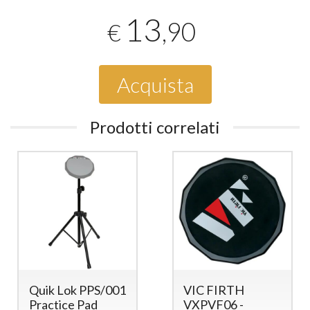
13
,90
€
Acquista
Prodotti correlati
Quik Lok PPS/001
VIC FIRTH
Practice Pad
VXPVF06 -