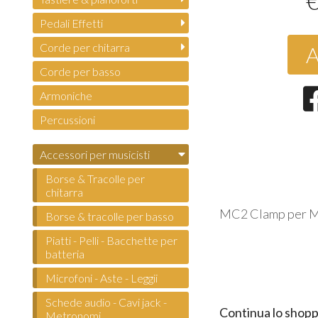
Pedali Effetti
Corde per chitarra
A
Corde per basso
Armoniche
Percussioni
Accessori per musicisti
Borse & Tracolle per
chitarra
MC2 Clamp per Mi
Borse & tracolle per basso
Piatti - Pelli - Bacchette per
batteria
Microfoni - Aste - Leggii
Schede audio - Cavi jack -
Continua lo shopp
Metronomi