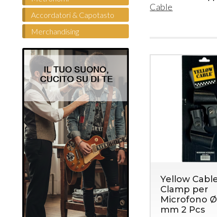
Cable
Accordatori & Capotasto
Merchandising
Yellow Cabl
Clamp per
Microfono Ø
mm 2 Pcs