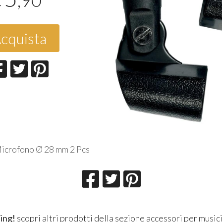
,90
€
cquista
crofono Ø 28 mm 2 Pcs
ing!
scopri altri prodotti della sezione
accessori per musici