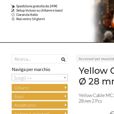
Accessori per musicist
Yellow 
Naviga per marchio
Scegli >>
Ø 28 m
Chitarre
Yellow Cable MC
Bassi
28 mm 2 Pcs
Amplificatori
Tastiere & pianoforti