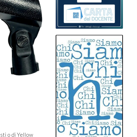
sti
o di
Yellow