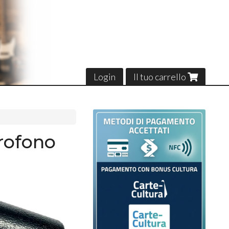
Login
Il tuo carrello
rofono