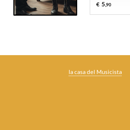
5
€
,90
la casa del Musicista