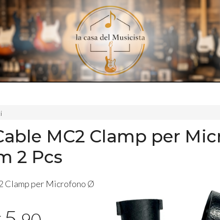
i
Cable MC2 Clamp per Mic
m 2 Pcs
2 Clamp per Microfono Ø
5