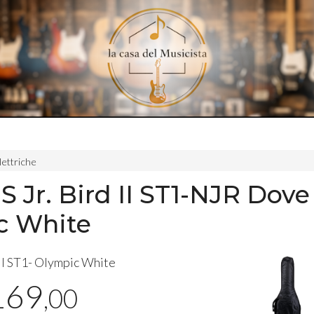
lettriche
 Jr. Bird II ST1-NJR Dove 
c White
II ST1- Olympic White
169
,00