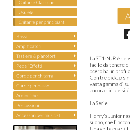
Chitarre Classiche
Ukulele
A
Chitarre per principianti
Bassi
Amplificatori
Tastiere & pianoforti
La ST1-NJR è pensa
facile da tenere e 
Pedali Effetti
acero ha un profilo
Corde per chitarra
Con tre pickup sing
vasta gamma di suo
Corde per basso
ancora più possibi
Armoniche
La Serie
Percussioni
Accessori per musicisti
Henry’s Junior nas
suono, che li acco
Una volta era diffi