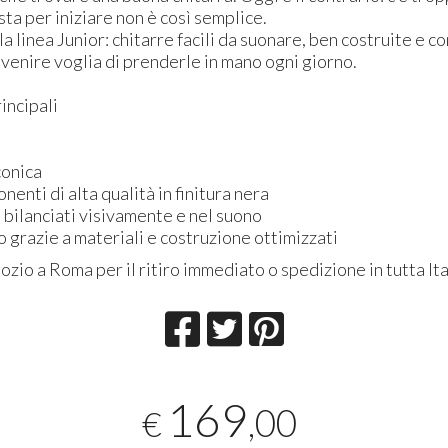
sta per iniziare non è così semplice.
a linea Junior: chitarre facili da suonare, ben costruite e co
 venire voglia di prenderle in mano ogni giorno.
incipali
conica
nti di alta qualità in finitura nera
I bilanciati visivamente e nel suono
 grazie a materiali e costruzione ottimizzati
ozio a Roma per il ritiro immediato o spedizione in tutta Ita
169
,00
€