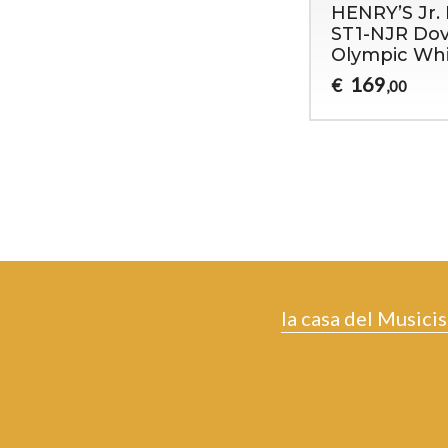
HENRY’S Jr. B
ST1-NJR Dov
Olympic Wh
169
€
,00
la casa del Musicis