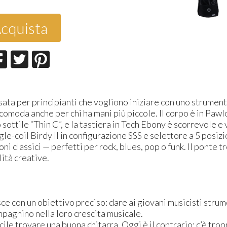
cquista
ta per principianti che vogliono iniziare con uno strument
comoda anche per chi ha mani più piccole. Il corpo è in Pawlo
 sottile “Thin C”, e la tastiera in Tech Ebony è scorrevole e
le-coil Birdy II in configurazione SSS e selettore a 5 posizi
ni classici — perfetti per rock, blues, pop o funk. Il ponte
lità creative.
ce con un obiettivo preciso: dare ai giovani musicisti strume
mpagnino nella loro crescita musicale.
cile trovare una buona chitarra. Oggi è il contrario: c’è tro