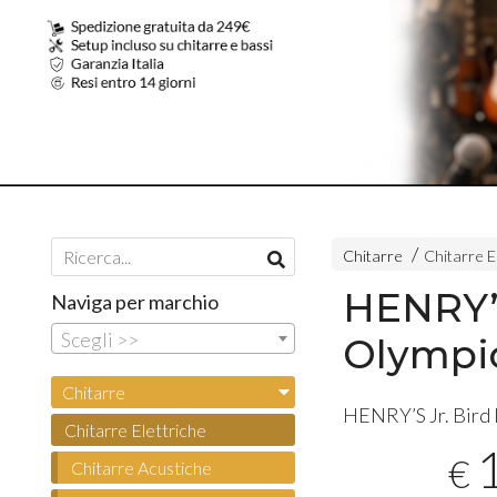
Chitarre
Chitarre E
HENRY’S
Naviga per marchio
Scegli >>
Olympi
Chitarre
HENRY’S Jr. Bird 
Chitarre Elettriche
€
Chitarre Acustiche