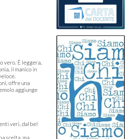
o vero. È leggera,
nia, il manico in
 veloce.
oni, offre una
 tremolo aggiunge
nti veri, dal bel
ppa scelta, ma