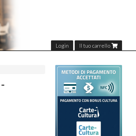
Login
Il tuo carrello
-