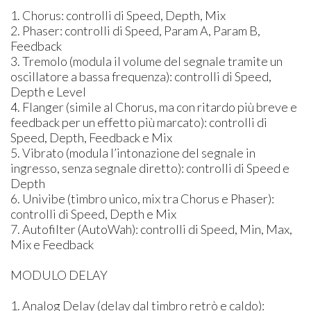
1. Chorus: controlli di Speed, Depth, Mix
2. Phaser: controlli di Speed, Param A, Param B,
Feedback
3. Tremolo (modula il volume del segnale tramite un
oscillatore a bassa frequenza): controlli di Speed,
Depth e Level
4. Flanger (simile al Chorus, ma con ritardo più breve e
feedback per un effetto più marcato): controlli di
Speed, Depth, Feedback e Mix
5. Vibrato (modula l’intonazione del segnale in
ingresso, senza segnale diretto): controlli di Speed e
Depth
6. Univibe (timbro unico, mix tra Chorus e Phaser):
controlli di Speed, Depth e Mix
7. Autofilter (AutoWah): controlli di Speed, Min, Max,
Mix e Feedback
MODULO DELAY
1. Analog Delay (delay dal timbro retrò e caldo):