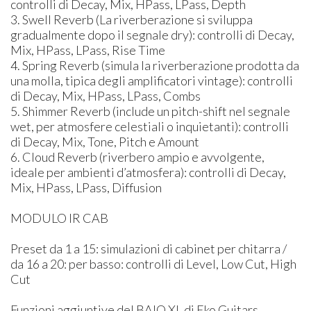
controlli di Decay, Mix, HPass, LPass, Depth
3. Swell Reverb (La riverberazione si sviluppa
gradualmente dopo il segnale dry): controlli di Decay,
Mix, HPass, LPass, Rise Time
4. Spring Reverb (simula la riverberazione prodotta da
una molla, tipica degli amplificatori vintage): controlli
di Decay, Mix, HPass, LPass, Combs
5. Shimmer Reverb (include un pitch-shift nel segnale
wet, per atmosfere celestiali o inquietanti): controlli
di Decay, Mix, Tone, Pitch e Amount
6. Cloud Reverb (riverbero ampio e avvolgente,
ideale per ambienti d’atmosfera): controlli di Decay,
Mix, HPass, LPass, Diffusion
MODULO IR CAB
Preset da 1 a 15: simulazioni di cabinet per chitarra /
da 16 a 20: per basso: controlli di Level, Low Cut, High
Cut
Funzioni aggiuntive del BAIO XL di Eko Guitars