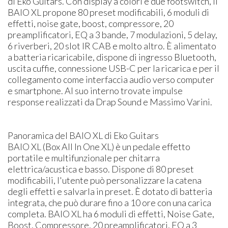
di Eko Guitars. Con display a colori e due footswitch, il
BAIO XL propone 80 preset modificabili, 6 moduli di
effetti, noise gate, boost, compressore, 20
preamplificatori, EQ a 3 bande, 7 modulazioni, 5 delay,
6 riverberi, 20 slot IR CAB e molto altro. È alimentato
a batteria ricaricabile, dispone di ingresso Bluetooth,
uscita cuffie, connessione USB-C per la ricarica e per il
collegamento come interfaccia audio verso computer
e smartphone. Al suo interno trovate impulse
response realizzati da Drap Sound e Massimo Varini.
Panoramica del BAIO XL di Eko Guitars
BAIO XL (Box All In One XL) è un pedale effetto
portatile e multifunzionale per chitarra
elettrica/acustica e basso. Dispone di 80 preset
modificabili, l'utente può personalizzare la catena
degli effetti e salvarla in preset. È dotato di batteria
integrata, che può durare fino a 10 ore con una carica
completa. BAIO XL ha 6 moduli di effetti, Noise Gate,
Boost, Compressore, 20 preamplificatori, EQ a 3