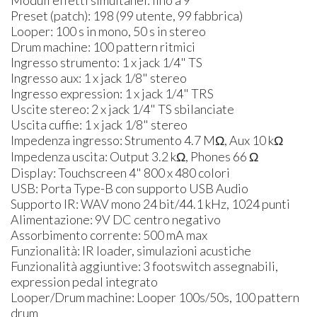
Preset (patch): 198 (99 utente, 99 fabbrica)
Looper: 100 s in mono, 50 s in stereo
Drum machine: 100 pattern ritmici
Ingresso strumento: 1 x jack 1/4" TS
Ingresso aux: 1 x jack 1/8" stereo
Ingresso expression: 1 x jack 1/4" TRS
Uscite stereo: 2 x jack 1/4" TS sbilanciate
Uscita cuffie: 1 x jack 1/8" stereo
Impedenza ingresso: Strumento 4.7 MΩ, Aux 10 kΩ
Impedenza uscita: Output 3.2 kΩ, Phones 66 Ω
Display: Touchscreen 4" 800 x 480 colori
USB: Porta Type-B con supporto USB Audio
Supporto IR: WAV mono 24 bit/44.1 kHz, 1024 punti
Alimentazione: 9V DC centro negativo
Assorbimento corrente: 500 mA max
Funzionalità: IR loader, simulazioni acustiche
Funzionalità aggiuntive: 3 footswitch assegnabili,
expression pedal integrato
Looper/Drum machine: Looper 100s/50s, 100 pattern
drum