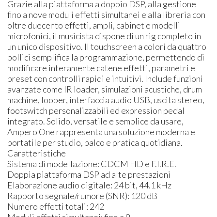
Grazie alla piattaforma a doppio DSP, alla gestione
fino a nove moduli effetti simultanei e alla libreria con
oltre duecento effetti, ampli, cabinet e modelli
microfonici, il musicista dispone di un rig completo in
un unico dispositivo. Il touchscreen a colori da quattro
pollici semplifica la programmazione, permettendo di
modificare interamente catene effetti, parametri e
preset con controlli rapidi e intuitivi. Include funzioni
avanzate come IR loader, simulazioni acustiche, drum
machine, looper, interfaccia audio USB, uscita stereo,
footswitch personalizzabili ed expression pedal
integrato. Solido, versatile e semplice da usare,
Ampero One rappresenta una soluzione moderna e
portatile per studio, palco e pratica quotidiana.
Caratteristiche
Sistema di modellazione: CDCM HD e F.I.R.E.
Doppia piattaforma DSP ad alte prestazioni
Elaborazione audio digitale: 24 bit, 44.1 kHz
Rapporto segnale/rumore (SNR): 120 dB
Numero effetti totali: 242
Moduli effetti simultanei: fino a 9