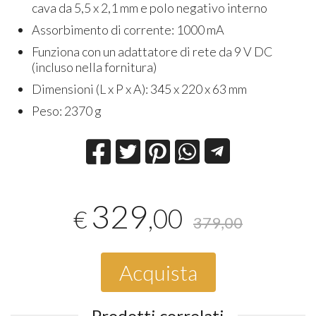
cava da 5,5 x 2,1 mm e polo negativo interno
Assorbimento di corrente: 1000 mA
Funziona con un adattatore di rete da 9 V DC
(incluso nella fornitura)
Dimensioni (L x P x A): 345 x 220 x 63 mm
Peso: 2370 g
329
,00
€
379,00
Acquista
Prodotti correlati