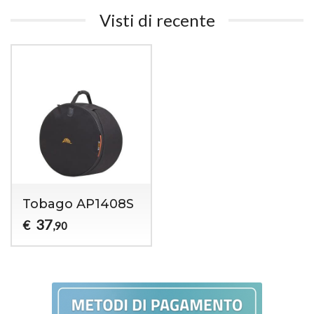
Visti di recente
Tobago AP1408S
37
€
,90