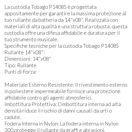
La custodia Tobago P1408S è progettata
appositamente per garantire la massima protezione al
tuo rullante da batteria da 14"x08". Realizzata con
materiali di alta qualità e una struttura robusta, questa
custodia offre una difesa affidabile e duratura per il
tuo strumento musicale.
Specifiche tecniche per la custodia Tobago P1408S
Rullante 14"x08":
Dimensioni: 14"x08"
Tipo: Rullante
Punti di Forza:
Materiale Esterno Resistente: Il rivestimento esterno
in poliestere impermeabile fornisce una protezione
affidabile contro gli agenti atmosferici.
Imbottitura Protettiva: L'imbottitura interna ad alta
densità riduce il rischio di danni causati da urti o
cadute.
Fodera Interna in Nylon: La fodera interna in Nylon
300 protegge il rullante da graffi e abrasioni.