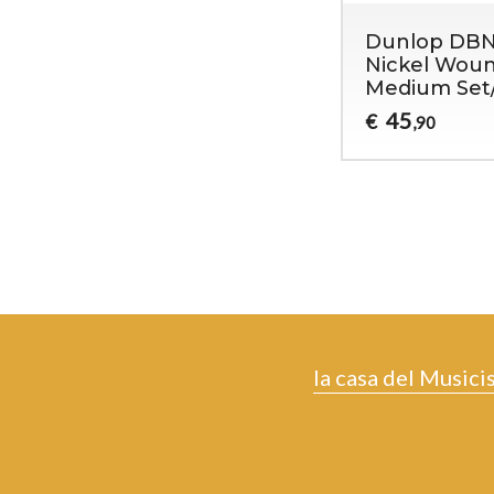
Dunlop DBN
Nickel Woun
Medium Set
45
€
,90
la casa del Musici