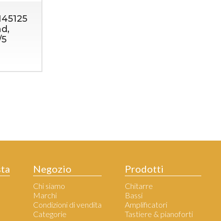
45125
d,
/5
sta
Negozio
Prodotti
Chi siamo
Chitarre
Marchi
Bassi
Condizioni di vendita
Amplificatori
Categorie
Tastiere & pianoforti