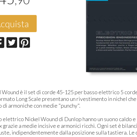
,90
cquista
ound è il set di corde 45-125 per basso elettrico 5 corde
rmato Long Scale presentano un rivestimento in nichel che 
co di armoniche con medie "punchy".
o elettrico Nickel Wound di Dunlop hanno un suono caldo e 
grazie a medie incisive e armonici ricchi. Ogni set è bilanc
ste, indipendentemente dalla posizione sulla tastiera. Le