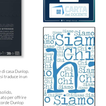
 di casa Dunlop.
si traduce in un
solido,
iato per offrire
 corde Dunlop