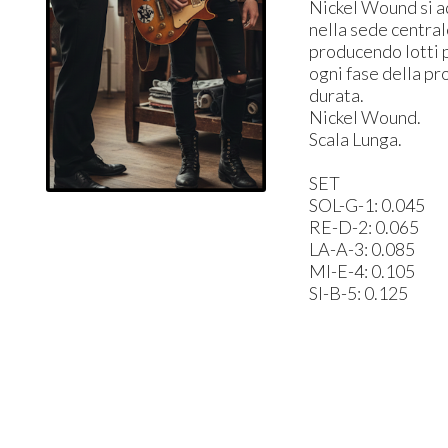
Nickel Wound si ad
nella sede central
producendo lotti 
ogni fase della pr
durata.
Nickel Wound.
Scala Lunga.
SET
SOL-G-1: 0.045
RE-D-2: 0.065
LA-A-3: 0.085
MI-E-4: 0.105
SI-B-5: 0.125