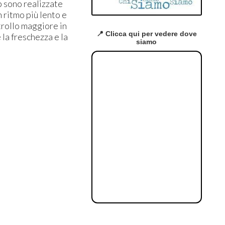
p sono realizzate
n ritmo più lento e
trollo maggiore in
📍 Clicca qui per vedere dove
 la freschezza e la
siamo