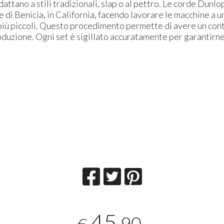
attano a stili tradizionali, slap o al pettro. Le corde Dunlo
e di Benicia, in California, facendo lavorare le macchine a u
più piccoli. Questo procedimento permette di avere un con
oduzione. Ogni set è sigillato accuratamente per garantirne
45
,90