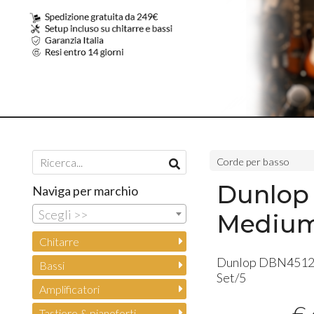
Corde per basso
Dunlop
Naviga per marchio
Scegli >>
Medium
Chitarre
Dunlop DBN45125
Bassi
Set/5
Amplificatori
Tastiere & pianoforti