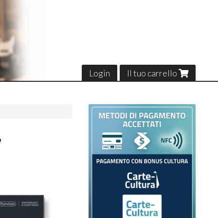
Login
Il tuo carrello
,