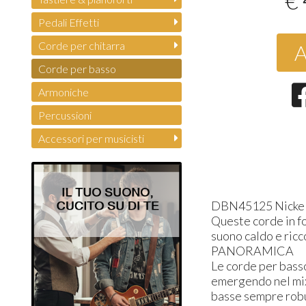
€
Pedali Effetti
Corde per chitarra
A
Corde per basso
Armoniche
Percussioni
Accessori per musicisti
DBN45125 Nickel W
Queste corde in fo
suono caldo e ric
PANORAMICA
Le corde per bass
emergendo nel mix 
basse sempre robu