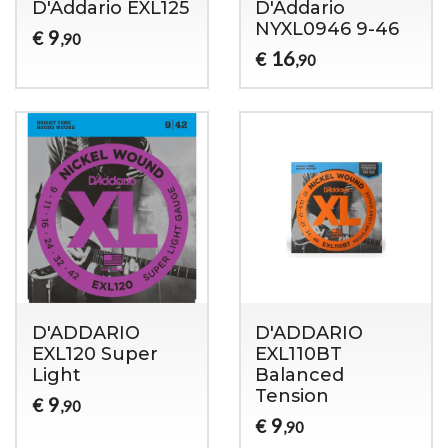
D'Addario EXL125
D'Addario
NYXL0946 9-46
9
€
,90
16
€
,90
D'ADDARIO
D'ADDARIO
EXL120 Super
EXL110BT
Light
Balanced
Tension
9
€
,90
9
€
,90