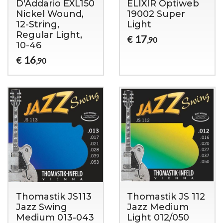
D'Addario EXL150
ELIXIR Optiweb
Nickel Wound,
19002 Super
12-String,
Light
Regular Light,
17
€
,90
10-46
16
€
,90
Thomastik JS113
Thomastik JS 112
Jazz Swing
Jazz Medium
Medium 013-043
Light 012/050