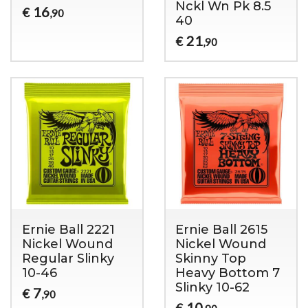
Nckl Wn Pk 8.5
16
€
,90
40
21
€
,90
Ernie Ball 2221
Ernie Ball 2615
Nickel Wound
Nickel Wound
Regular Slinky
Skinny Top
10-46
Heavy Bottom 7
Slinky 10-62
7
€
,90
10
€