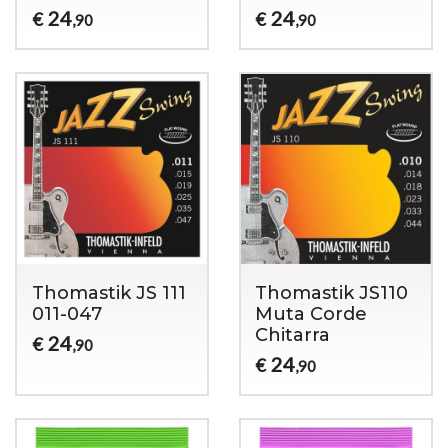
24
24
€
€
,90
,90
Thomastik JS 111
Thomastik JS110
011-047
Muta Corde
Chitarra
24
€
,90
24
€
,90