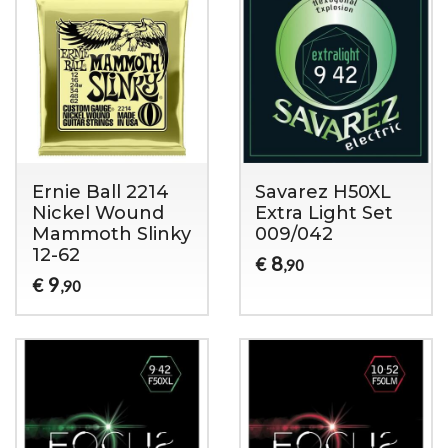
Ernie Ball 2214
Savarez H50XL
Nickel Wound
Extra Light Set
Mammoth Slinky
009/042
12-62
8
€
,90
9
€
,90