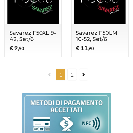
Savarez F50XL 9-
Savarez F50LM
42, Set/6
10-52, Set/6
9
11
€
€
,90
,90
1
2