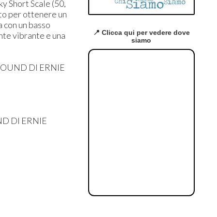
y Short Scale (50,
lto per ottenere un
a con un basso
📍 Clicca qui per vedere dove
ente vibrante e una
siamo
WOUND DI ERNIE
D DI ERNIE