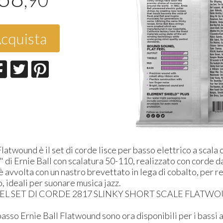
,90
cquista
latwound è il set di corde lisce per basso elettrico a scala 
 di Ernie Ball con scalatura 50-110, realizzato con corde d
 è avvolta con un nastro brevettato in lega di cobalto, per r
, ideali per suonare musica jazz.
L SET DI CORDE 2817 SLINKY SHORT SCALE FLATWO
 basso Ernie Ball Flatwound sono ora disponibili per i bassi a