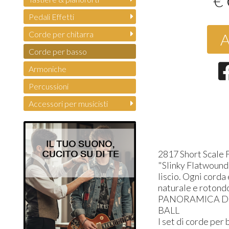
€
Pedali Effetti
Corde per chitarra
A
Corde per basso
Armoniche
Percussioni
Accessori per musicisti
2817 Short Scale F
"Slinky Flatwound"
liscio. Ogni corda
naturale e rotondo
PANORAMICA DE
BALL
I set di corde per