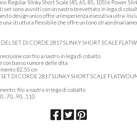
 Regular Slinky Short Scale (45, 65, 85, 105) e Power Slink
ti set sono avvolti con un nastro brevettato in lega di coba
sto design unico offre un'esperienza esecutiva ultra-lisci
e una struttura flessibile che offre un tono straordinariam
 DEL SET DI CORDE 2817 SLINKY SHORT SCALE FLAT
ecisione con filo a nastro in lega di cobalto
le con basso rumore delle dita
imento 82.55 cm
 SET DI CORDE 2817 SLINKY SHORT SCALE FLATWOUN
ento: filo a nastro in lega di cobalto
, .70, .90, .110