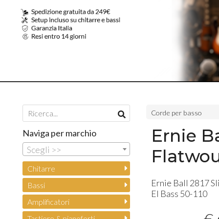
Corde per basso
Ernie Ba
Naviga per marchio
Scegli >>
Flatwou
Chitarre
Ernie Ball 2817 S
Bassi
El Bass 50-110
Amplificatori
Tastiere & pianoforti