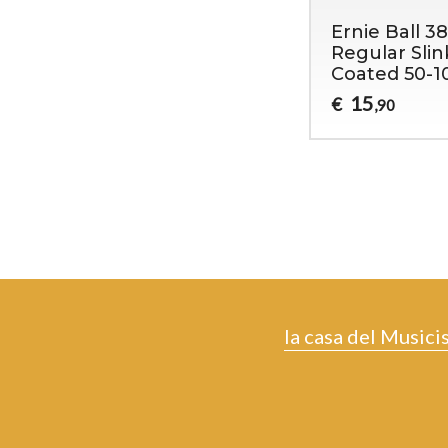
Ernie Ball 3
Regular Slin
Coated 50-1
15
€
,90
la casa del Musici