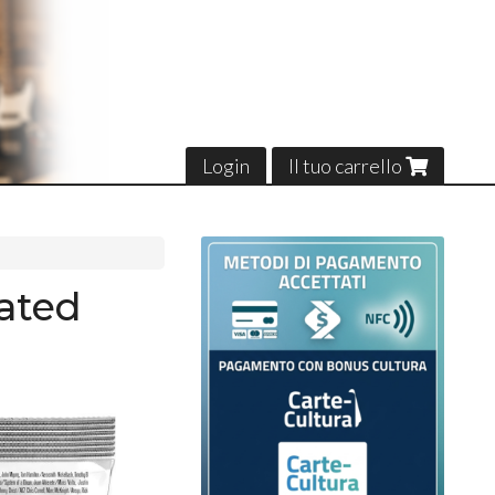
Login
Il tuo carrello
oated