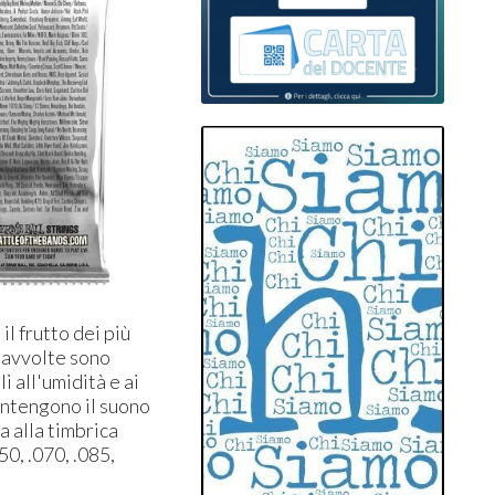
il frutto dei più
e avvolte sono
 all'umidità e ai
antengono il suono
a alla timbrica
50, .070, .085,