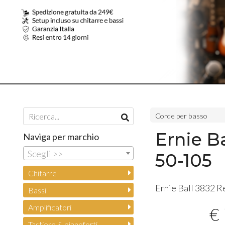
Corde per basso
Ernie B
Naviga per marchio
Scegli >>
50-105
Chitarre
Ernie Ball 3832 R
Bassi
Amplificatori
€
Tastiere & pianoforti