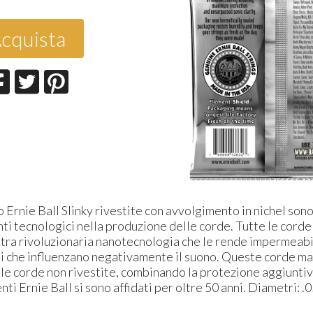
cquista
 Ernie Ball Slinky rivestite con avvolgimento in nichel sono 
ti tecnologici nella produzione delle corde. Tutte le cord
stra rivoluzionaria nanotecnologia che le rende impermeabili
ti che influenzano negativamente il suono. Queste corde m
lle corde non rivestite, combinando la protezione aggiuntiv
ienti Ernie Ball si sono affidati per oltre 50 anni. Diametri: .0