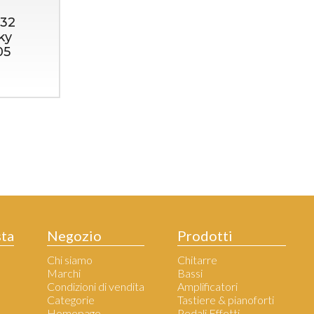
832
ky
05
sta
Negozio
Prodotti
Chi siamo
Chitarre
Marchi
Bassi
Condizioni di vendita
Amplificatori
Categorie
Tastiere & pianoforti
Homepage
Pedali Effetti