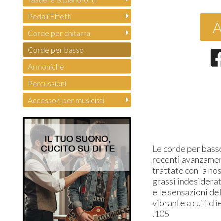
Pedali Effetti
A
Corde per chitarra
Corde per basso
Armoniche
Percussioni
Accessori per musicisti
Le corde per basso
recenti avanzamen
trattate con la no
grassi indesidera
e le sensazioni de
vibrante a cui i cl
.105