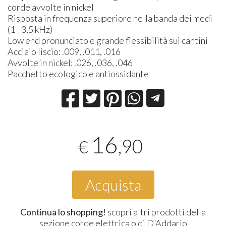
corde avvolte in nickel
Risposta in frequenza superiore nella banda dei medi
(1 - 3,5 kHz)
Low end pronunciato e grande flessibilità sui cantini
Acciaio liscio: .009, .011, .016
Avvolte in nickel: .026, .036, .046
Pacchetto ecologico e antiossidante
16
,90
€
Acquista
Continua lo shopping!
scopri altri prodotti della
sezione
corde elettrica
o di
D'Addario