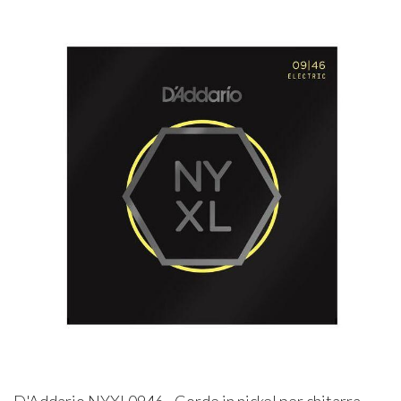
D'Addario NYXL0946 - Corde in nickel per chitarra