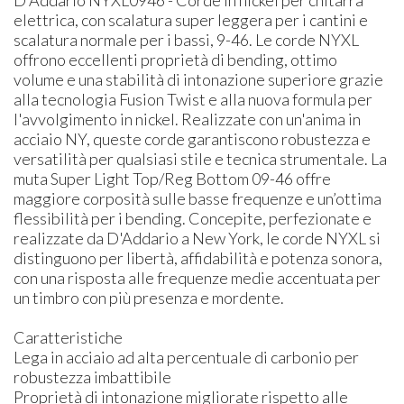
elettrica, con scalatura super leggera per i cantini e
scalatura normale per i bassi, 9-46. Le corde NYXL
offrono eccellenti proprietà di bending, ottimo
volume e una stabilità di intonazione superiore grazie
alla tecnologia Fusion Twist e alla nuova formula per
l'avvolgimento in nickel. Realizzate con un'anima in
acciaio NY, queste corde garantiscono robustezza e
versatilità per qualsiasi stile e tecnica strumentale. La
muta Super Light Top/Reg Bottom 09-46 offre
maggiore corposità sulle basse frequenze e un’ottima
flessibilità per i bending. Concepite, perfezionate e
realizzate da D'Addario a New York, le corde NYXL si
distinguono per libertà, affidabilità e potenza sonora,
con una risposta alle frequenze medie accentuata per
un timbro con più presenza e mordente.
Caratteristiche
Lega in acciaio ad alta percentuale di carbonio per
robustezza imbattibile
Proprietà di intonazione migliorate rispetto alle