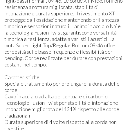
light/bassi normali, 09-46. Le corde XT Nickel offrono
resistenza a rottura migliorata, stabilità di
intonazione e durata superiore. Il rivestimento XT
protegge dall'ossidazione mantenendo brillantezza
timbrica e sensazioni naturali. L'anima in acciaio NY e
la tecnologia Fusion Twist garantiscono versatilità
timbrica e resilienza, adatte a vari stili acustici. La
muta Super Light Top/Regular Bottom 09-46 offre
corposità sulle basse frequenze e flessibilità per i
bending. Corde realizzate per durare con prestazioni
costanti nel tempo.
Caratteristiche
Speciale trattamento per prolungare la durata delle
corde
Cavo in acciaio ad alta percentuale di carbonio
Tecnologie Fusion Twist per stabilità d'intonazione
Intonazione migliorata del 131% rispetto alle corde
tradizionali
Durata superiore di 4 volte rispetto alle corde non
rivestite