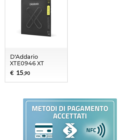
D'Addario
XTE0946 XT
15
€
,90