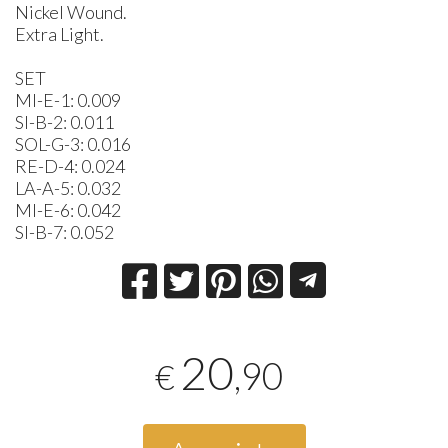
Nickel Wound.
Extra Light.
SET
MI-E-1: 0.009
SI-B-2: 0.011
SOL-G-3: 0.016
RE-D-4: 0.024
LA-A-5: 0.032
MI-E-6: 0.042
SI-B-7: 0.052
20
,90
€