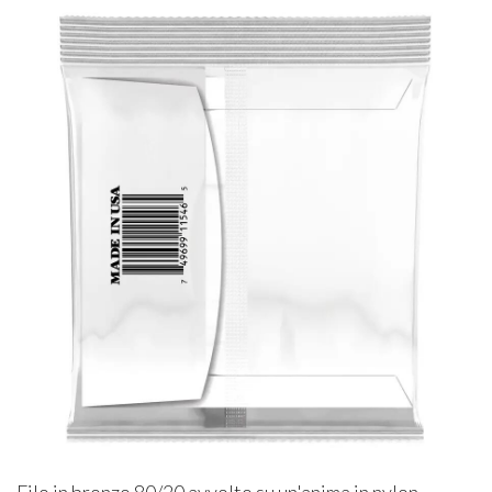
Filo in bronzo 80/20 avvolto su un'anima in nylon