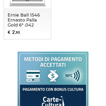
Ernie Ball 1546
Ernesto Palla
Gold 6ª .042
2
€
,90