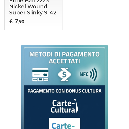
Ernie Ball 2223
Nickel Wound
Super Slinky 9-42
7
€
,90