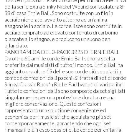
della serie Extra Slinky Nickel Wound con scalatura 8-
38 di casa Ernie Ball. Sono costruite con un filo in
acciaio nichelato, avvolto attorno ad un'anima
esagonale in acciaio. Le corde lisce sono costruite in
acciaio temprato ad elevato contenuto di carbonio
placcate allo stagno, e producono un suono ben
bilanciato.
PANORAMICA DEL 3-PACK 3225 DI ERNIE BALL
Da oltre 60 anni le corde Ernie Ball sono la scelta
preferita dai musicisti di tutto il mondo. Ernie Ball ha
aggiunto ora altre 15 delle sue corde più popolari in
comode confezioni da 3 pacchi. Si tratta di set di corde
Slinky, Classic Rock 'n Roll e Earthwood di vari calibri.
Tutte le confezioni da 3 sono composte da set sigillati
singolarmente per una protezione duratura e una
migliore conservazione. Queste confezioni
rappresentano una soluzione conveniente ed
economica per i musicisti che acquistano più set
contemporaneamente, garantendo che ogni set
rimanga il più fresco possibile. Le corde per chitarra