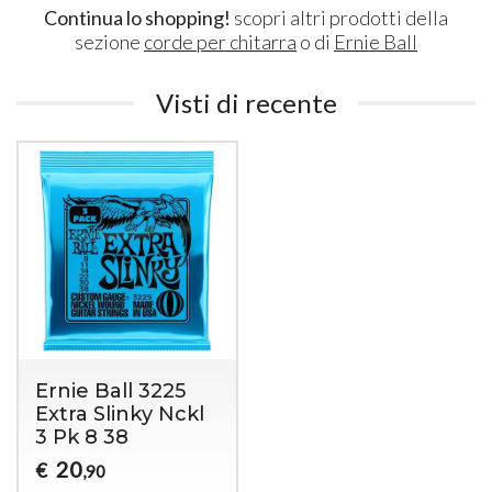
Continua lo shopping!
scopri altri prodotti della
sezione
corde per chitarra
o di
Ernie Ball
Visti di recente
Ernie Ball 3225
Extra Slinky Nckl
3 Pk 8 38
20
€
,90