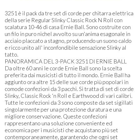
3251 è il pack da tre set di corde per chitarra elettrica
della serie Regular Slinky Classic Rock N Roll con
scalatura 10-46 di casa Ernie Ball. Sono costruite con
un filo in puro nichel avvolto su un'anima esagonale in
acciaio placcato a stagno, producendo un suono caldo
e ricco unito all' inconfondibile sensazione Slinky al
tatto.
PANORAMICA DEL 3-PACK 3251 DI ERNIE BALL
Da oltre 60 anni le corde Ernie Ball sono la scelta
preferita dai musicisti di tutto il mondo. Ernie Ball ha
aggiunto ora altre 15 delle sue corde più popolari in
comode confezioni da 3 pacchi. Si tratta di set di corde
Slinky, Classic Rock 'n Roll e Earthwood di vari calibri.
Tutte le confezioni da 3 sono composte da set sigillati
singolarmente per una protezione duratura e una
migliore conservazione. Queste confezioni
rappresentano una soluzione conveniente ed
economica per i musicisti che acquistano più set
contemporaneamente, garantendo che ogni set