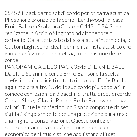
3545 è il pack da tre set di corde per chitarra acustica
Phosphore Bronze della serie "Earthwood" di casa
Ernie Ball con Scalatura Custom 0.115 - 0.54. Sono
realizzate in Acciaio Stagnato ad alto tenore di
carbonio. Caratterizzate dalla scalatura intermedia, le
Custom Light sono ideali per il chitarrista acustico che
vuole perfezionare nel dettaglio la tensione delle
corde.
PANORAMICA DEL 3-PACK 3545 DI ERNIE BALL
Da oltre 60 anni le corde Ernie Ball sono la scelta
preferita dai musicisti di tutto il mondo. Ernie Ball ha
aggiunto ora altre 15 delle sue corde più popolari in
comode confezioni da 3 pacchi. Si tratta di set di corde
Cobalt Slinky, Classic Rock 'n Roll e Earthwood di vari
calibri. Tutte le confezioni da 3 sono composte da set
sigillati singolarmente per una protezione duratura e
una migliore conservazione. Queste confezioni
rappresentano una soluzione conveniente ed
economica per i musicisti che acquistano più set