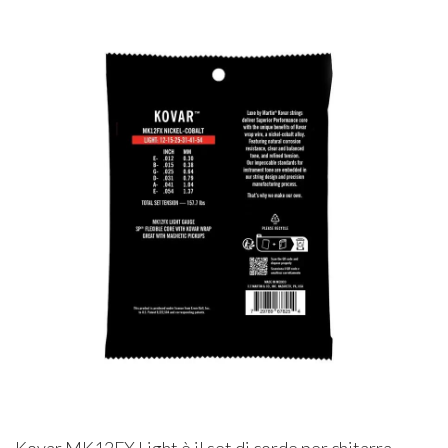
Kovar MK12FX Light è il set di corde per chitarra