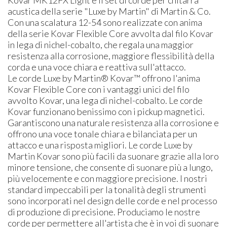
acustica della serie "Luxe by Martin" di Martin & Co.
Con una scalatura 12-54 sono realizzate con anima
della serie Kovar Flexible Core avvolta dal filo Kovar
in lega di nichel-cobalto, che regala una maggior
resistenza alla corrosione, maggiore flessibilità della
corda e una voce chiara e reattiva sull'attacco.
Le corde Luxe by Martin® Kovar™ offrono l'anima
Kovar Flexible Core con i vantaggi unici del filo
avvolto Kovar, una lega di nichel-cobalto. Le corde
Kovar funzionano benissimo con i pickup magnetici.
Garantiscono una naturale resistenza alla corrosione e
offrono una voce tonale chiara e bilanciata per un
attacco e una risposta migliori. Le corde Luxe by
Martin Kovar sono più facili da suonare grazie alla loro
minore tensione, che consente di suonare più a lungo,
più velocemente e con maggiore precisione. I nostri
standard impeccabili per la tonalità degli strumenti
sono incorporati nel design delle corde e nel processo
di produzione di precisione. Produciamo le nostre
corde per permettere all'artista che è in voi di suonare